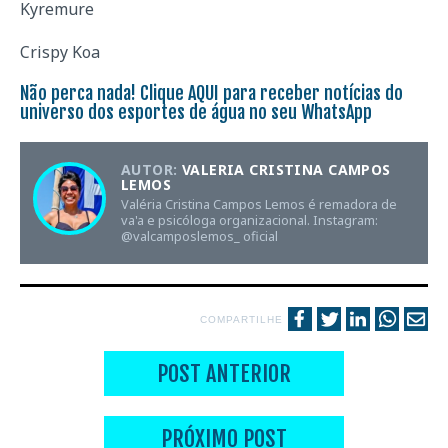
Kyremure
Crispy Koa
Não perca nada! Clique
AQUI
para receber notícias do
universo dos esportes de água no seu WhatsApp
AUTOR:
VALERIA CRISTINA CAMPOS
LEMOS
Valéria Cristina Campos Lemos é remadora de
va'a e psicóloga organizacional. Instagram:
@valcamposlemos_ oficial
COMPARTILHE
POST ANTERIOR
PRÓXIMO POST