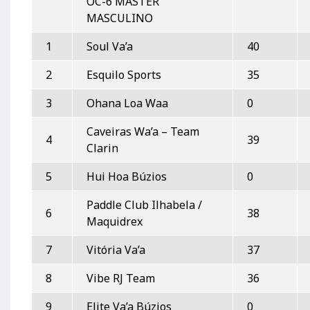
OC-6 MÁSTER
MASCULINO
1
Soul Va’a
40
2
Esquilo Sports
35
3
Ohana Loa Waa
0
Caveiras Wa’a – Team
4
39
Clarin
5
Hui Hoa Búzios
0
Paddle Club Ilhabela /
6
38
Maquidrex
7
Vitória Va’a
37
8
Vibe RJ Team
36
9
Elite Va’a Búzios
0