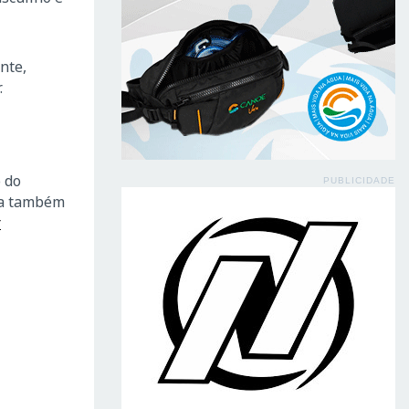
nte,
.
 do
PUBLICIDADE
ova também
r