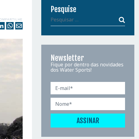
Pesquise
OMPARTILHE
Newsletter
Fique por dentro das novidades
dos Water Sports!