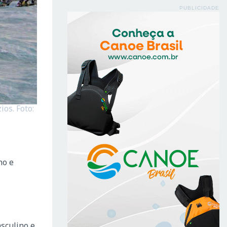
PUBLICIDADE
ios. Foto:
no e
sculino e