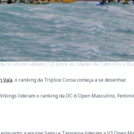
ada no último sábado (12) entre as cidades de Cabo Frio e Búz
n Va’a
, o ranking da Tríplice Coroa começa a se desenhar.
Vikings lideram o ranking da OC-6 Open Masculino, Femini
o, enquanto a equipe Samu e Tangaroa lideram a V3 Open Ma