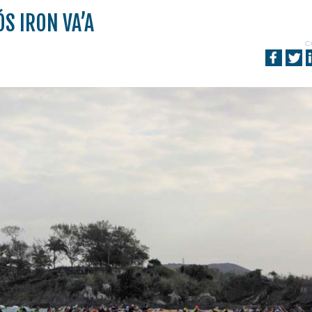
ÓS IRON VA’A
C