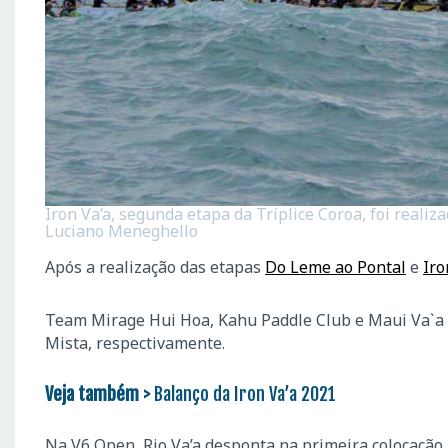
Iron Va’a, segunda etapa da Tríplice Coroa, foi realiz
Luciano Meneghello
Após a realização das etapas
Do Leme ao Pontal
e
Iro
Team Mirage Hui Hoa, Kahu Paddle Club e Maui Va`a 
Mista, respectivamente.
Veja também >
Balanço da Iron Va’a 2021
Na V6 Open, Rio Va’a desponta na primeira colocaçã