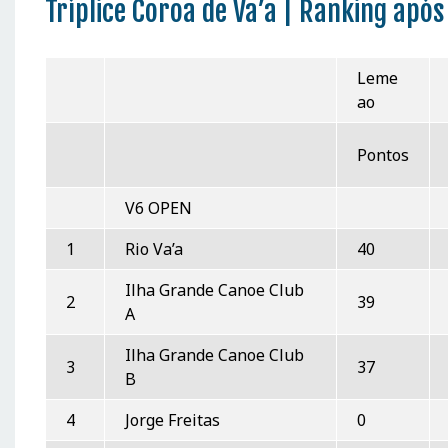
Tríplice Coroa de Va’a | Ranking após
Leme
ao
Pontos
V6 OPEN
1
Rio Va’a
40
Ilha Grande Canoe Club
2
39
A
Ilha Grande Canoe Club
3
37
B
4
Jorge Freitas
0