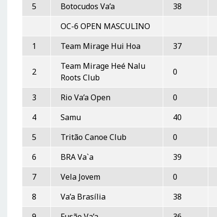
5
Botocudos Va’a
38
OC-6 OPEN MASCULINO
1
Team Mirage Hui Hoa
37
Team Mirage Heé Nalu
2
0
Roots Club
3
Rio Va’a Open
0
4
Samu
40
5
Tritão Canoe Club
0
6
BRA Va`a
39
7
Vela Jovem
0
8
Va’a Brasília
38
9
Fusão Va’a
36