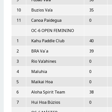
10
Buzios Va’a
35
11
Canoa Paidegua
0
OC-6 OPEN FEMININO
1
Kahu Paddle Club
40
2
BRA Va`a
39
3
Rio Va’ahines
0
4
Maluhia
0
5
Maikai Hoa
0
6
Aloha Spirit Team
38
7
Hui Hoa Búzios
0