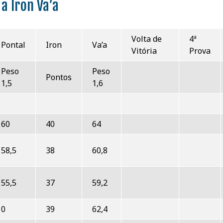
 a Iron Va’a
Volta de
4ª
Pontal
Iron
Va’a
Vitória
Prova
Peso
Peso
Pontos
1,5
1,6
60
40
64
58,5
38
60,8
55,5
37
59,2
0
39
62,4