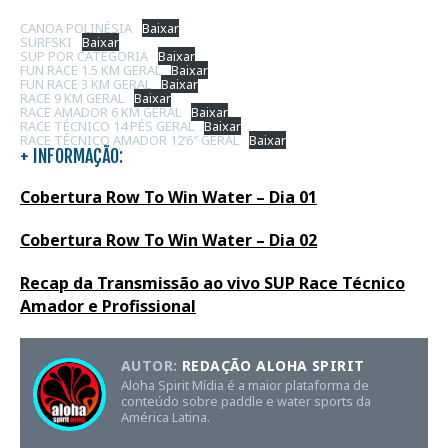
CANOA POLINÉSIA
Baixar
SURFSKI
Baixar
SUP POR CATEGORIA
Baixar
FUN RACE 1.5 KM GERAL
Baixar
FUN RACE 3 KM GERAL
Baixar
RACE 9 KM GERAL
Baixar
RACE AMADOR 6 KM GERAL
Baixar
RACE TÉCNICO 14 PÉS GERAL
Baixar
RACE TÉCNICO AMADOR 12’6″ GERAL
Baixar
+ INFORMAÇÃO:
Cobertura Row To Win Water – Dia 01
Cobertura Row To Win Water – Dia 02
Recap da Transmissão ao vivo SUP Race Técnico
Amador e Profissional
AUTOR:
REDAÇÃO ALOHA SPIRIT
Aloha Spirit Mídia é a maior plataforma de
conteúdo sobre paddle e water sports da
América Latina.