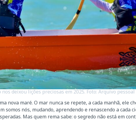
o nos deixou lições preciosas em 2025. Foto: Arquivo pessoal
uma nova maré. O mar nunca se repete, a cada manhã, ele c
ém somos nós, mudando, aprendendo e renascendo a cada cic
nesperadas. Mas quem rema sabe: o segredo não está em cont