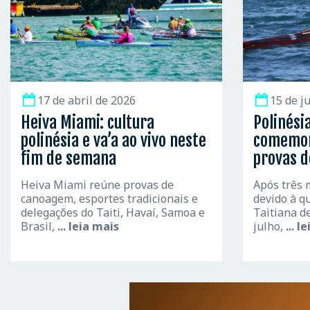
17 de abril de 2026
15 de j
Heiva Miami: cultura
Polinési
polinésia e va’a ao vivo neste
comemor
fim de semana
provas d
Heiva Miami reúne provas de
Após três 
canoagem, esportes tradicionais e
devido à q
delegações do Taiti, Havaí, Samoa e
Taitiana d
Brasil,
... leia mais
julho,
... l