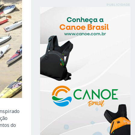
PUBLICIDADE
inspirado
ição
antos do