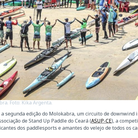
a. Foto: Kika Argenta.
 a segunda edição do Molokabra, um circuito de downwind 
ssociação de Stand Up Paddle do Ceará (
ASUP-CE
), a compet
ticantes dos paddlesports e amantes do velejo de todos os c