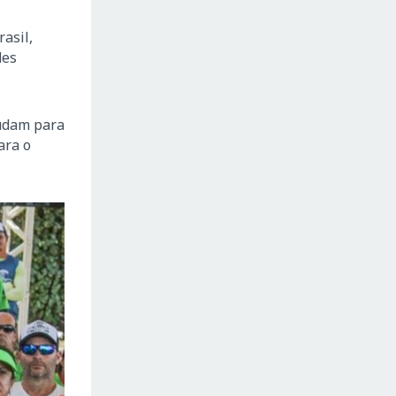
asil,
des
mudam para
ara o