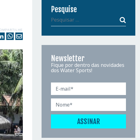
Pesquise
OMPARTILHE
Newsletter
Fique por dentro das novidades
dos Water Sports!