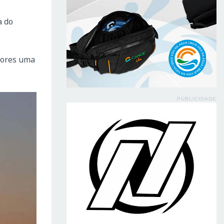
a do
dores uma
PUBLICIDADE