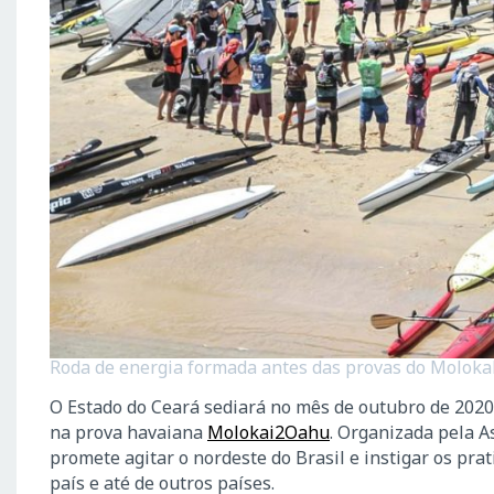
Roda de energia formada antes das provas do Molokabr
O Estado do Ceará sediará no mês de outubro de 2020
na prova havaiana
Molokai2Oahu
. Organizada pela A
promete agitar o nordeste do Brasil e instigar os pra
país e até de outros países.