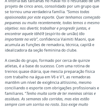
A vitória das taitianas no Havaí foi o resultado de um
projeto de cinco anos, consolidado por um grupo que
se tornou uma verdadeira família.
“Somos todas
apaixonadas por este esporte. Quer tenhamos começado
pequenas ou muito recentemente, todas temos o mesmo
objetivo: nos divertir, trabalhar e progredir juntas, e
encontrar aquele tāhō’ē
(espírito de união)
tão
importante na va’a”
, confidencia Vaimiti Maoni, que
acumula as funções de remadora, técnica, capitã e
idealizadora da seção feminina do clube.
A coesão do grupo, formado por cerca de quinze
atletas, é a base do sucesso. Com uma rotina de
treinos quase diária, que mescla preparação física
com trabalho na água em V6 e V1, as remadoras
mantêm um nível de exigência altíssimo, mesmo
conciliando o esporte com obrigações profissionais e
familiares. “
Tenho muita sorte de ter meninas sérias e
assíduas. As semanas são corridas, mas elas estão
sempre com um sorriso no rosto. Isso exige muito