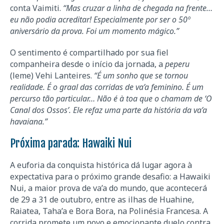
conta Vaimiti.
“Mas cruzar a linha de chegada na frente…
eu não podia acreditar! Especialmente por ser o 50º
aniversário da prova. Foi um momento mágico.”
O sentimento é compartilhado por sua fiel
companheira desde o início da jornada, a
peperu
(leme) Vehi Lanteires.
“É um sonho que se tornou
realidade. É o graal das corridas de va’a feminino. É um
percurso tão particular… Não é à toa que o chamam de ‘O
Canal dos Ossos’. Ele refaz uma parte da história da va’a
havaiana.”
Próxima parada: Hawaiki Nui
A euforia da conquista histórica dá lugar agora à
expectativa para o próximo grande desafio: a Hawaiki
Nui, a maior prova de va’a do mundo, que acontecerá
de 29 a 31 de outubro, entre as ilhas de Huahine,
Raiatea, Taha’a e Bora Bora, na Polinésia Francesa. A
corrida promete um novo e emocionante duelo contra