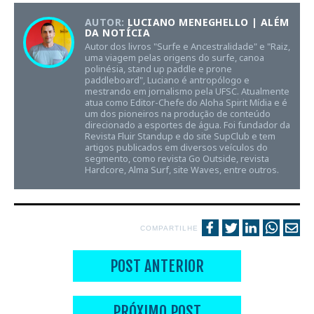
AUTOR:
LUCIANO MENEGHELLO | ALÉM
DA NOTÍCIA
Autor dos livros "Surfe e Ancestralidade" e "Raiz,
uma viagem pelas origens do surfe, canoa
polinésia, stand up paddle e prone
paddleboard", Luciano é antropólogo e
mestrando em jornalismo pela UFSC. Atualmente
atua como Editor-Chefe do Aloha Spirit Mídia e é
um dos pioneiros na produção de conteúdo
direcionado a esportes de água. Foi fundador da
Revista Fluir Standup e do site SupClub e tem
artigos publicados em diversos veículos do
segmento, como revista Go Outside, revista
Hardcore, Alma Surf, site Waves, entre outros.
COMPARTILHE
POST ANTERIOR
PRÓXIMO POST