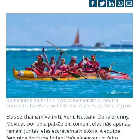
Remadoras da Ihilani Va’a comemoram a inédita
vitória na Na Wahine O Ke Kai 2025. Foto: Brad Styron
Elas se chamam Vaimiti, Vehi, Nateahi, Iloha e Jenny.
Movidas por uma paixão em comum, elas não apenas
remam juntas; elas escrevem a história. A equipe
feminina do clube Ihilani Va’a alcançou um feito