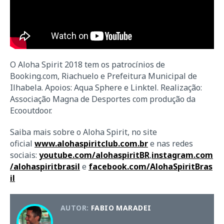
O Aloha Spirit 2018 tem os patrocínios de
Booking.com, Riachuelo e Prefeitura Municipal de
Ilhabela. Apoios: Aqua Sphere e Linktel. Realização:
Associação Magna de Desportes com produção da
Ecooutdoor.
Saiba mais sobre o Aloha Spirit, no site
oficial
www.alohaspiritclub.com.br
e nas redes
sociais:
youtube.com/alohaspiritBR
,
instagram.com
/alohaspiritbrasil
e
facebook.com/AlohaSpiritBras
il
AUTOR:
FABIO MARADEI