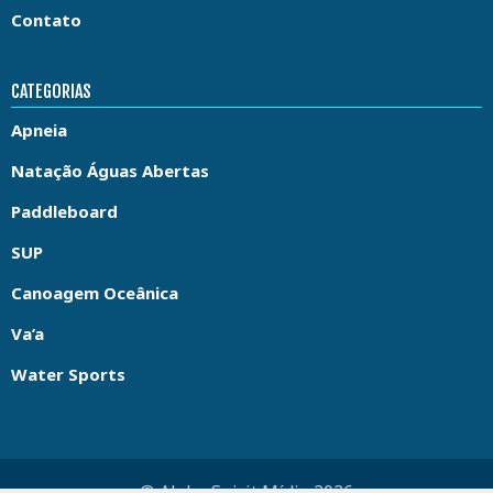
Contato
CATEGORIAS
Apneia
Natação Águas Abertas
Paddleboard
SUP
Canoagem Oceânica
Va’a
Water Sports
© Aloha Spirit Mídia 2026