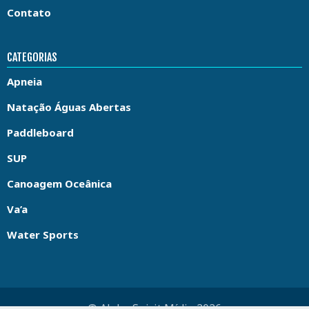
Contato
CATEGORIAS
Apneia
Natação Águas Abertas
Paddleboard
SUP
Canoagem Oceânica
Va’a
Water Sports
© Aloha Spirit Mídia 2026