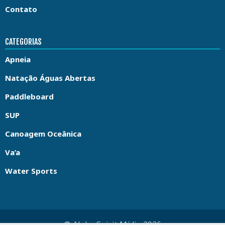
Contato
CATEGORIAS
Apneia
Natação Águas Abertas
Paddleboard
SUP
Canoagem Oceânica
Va’a
Water Sports
© Aloha Spirit Mídia 2026