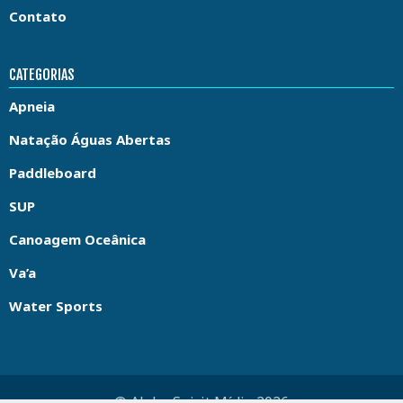
Contato
CATEGORIAS
Apneia
Natação Águas Abertas
Paddleboard
SUP
Canoagem Oceânica
Va’a
Water Sports
© Aloha Spirit Mídia 2026