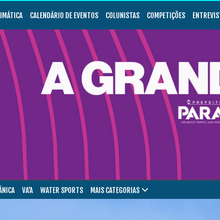
LIMÁTICA
CALENDÁRIO DE EVENTOS
COLUNISTAS
COMPETIÇÕES
ENTREVIS
ÂNICA
VA’A
WATER SPORTS
MAIS CATEGORIAS