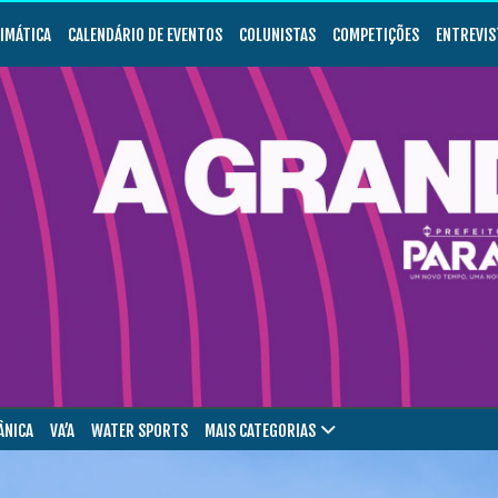
LIMÁTICA
CALENDÁRIO DE EVENTOS
COLUNISTAS
COMPETIÇÕES
ENTREVIS
ÂNICA
VA’A
WATER SPORTS
MAIS CATEGORIAS