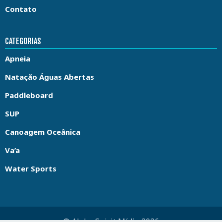
Contato
CATEGORIAS
Apneia
Natação Águas Abertas
Paddleboard
SUP
Canoagem Oceânica
Va’a
Water Sports
© Aloha Spirit Mídia 2026