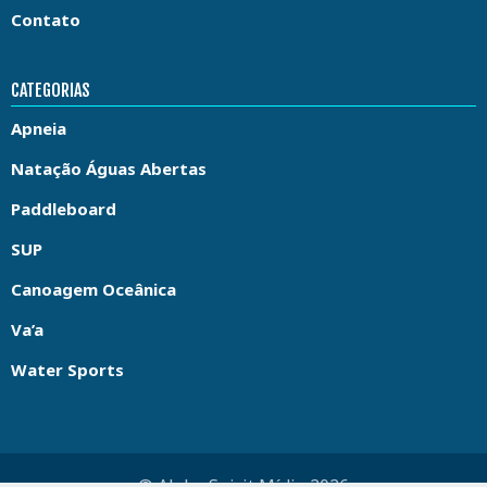
Contato
CATEGORIAS
Apneia
Natação Águas Abertas
Paddleboard
SUP
Canoagem Oceânica
Va’a
Water Sports
© Aloha Spirit Mídia 2026