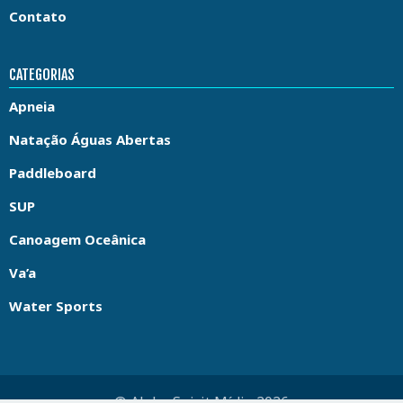
Contato
CATEGORIAS
Apneia
Natação Águas Abertas
Paddleboard
SUP
Canoagem Oceânica
Va’a
Water Sports
© Aloha Spirit Mídia 2026