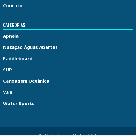
Contato
CATEGORIAS
Apneia
Natação Águas Abertas
Paddleboard
SUP
Canoagem Oceânica
Va’a
Water Sports
© Aloha Spirit Mídia 2026