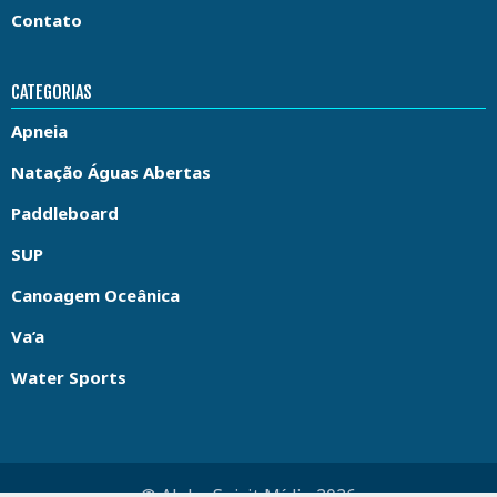
Contato
CATEGORIAS
Apneia
Natação Águas Abertas
Paddleboard
SUP
Canoagem Oceânica
Va’a
Water Sports
© Aloha Spirit Mídia 2026