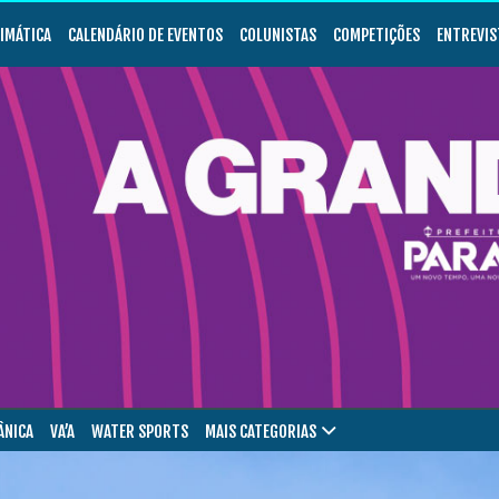
LIMÁTICA
CALENDÁRIO DE EVENTOS
COLUNISTAS
COMPETIÇÕES
ENTREVIS
ÂNICA
VA’A
WATER SPORTS
MAIS CATEGORIAS