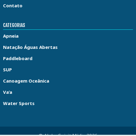
Contato
CATEGORIAS
Apneia
Natação Águas Abertas
Paddleboard
SUP
Canoagem Oceânica
Va’a
Water Sports
© Aloha Spirit Mídia 2026