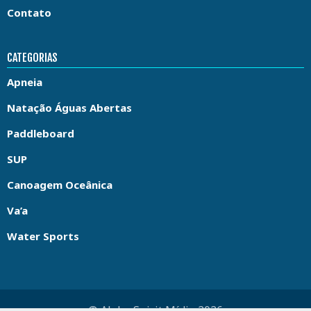
Contato
CATEGORIAS
Apneia
Natação Águas Abertas
Paddleboard
SUP
Canoagem Oceânica
Va’a
Water Sports
© Aloha Spirit Mídia 2026