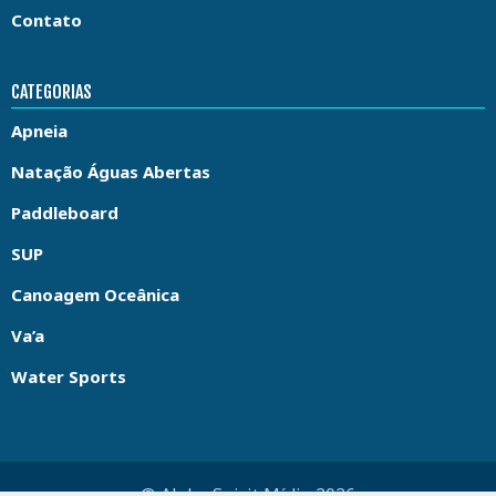
Contato
CATEGORIAS
Apneia
Natação Águas Abertas
Paddleboard
SUP
Canoagem Oceânica
Va’a
Water Sports
© Aloha Spirit Mídia 2026