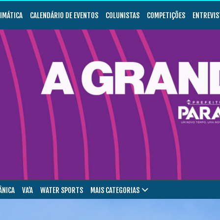
LIMÁTICA
CALENDÁRIO DE EVENTOS
COLUNISTAS
COMPETIÇÕES
ENTREVIS
ÂNICA
VA’A
WATER SPORTS
MAIS CATEGORIAS