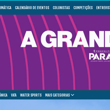
LIMÁTICA
CALENDÁRIO DE EVENTOS
COLUNISTAS
COMPETIÇÕES
ENTREVIS
ÂNICA
VA’A
WATER SPORTS
MAIS CATEGORIAS