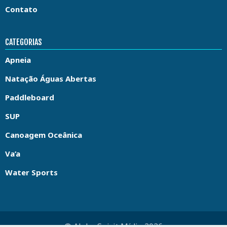
Contato
CATEGORIAS
Apneia
Natação Águas Abertas
Paddleboard
SUP
Canoagem Oceânica
Va’a
Water Sports
© Aloha Spirit Mídia 2026