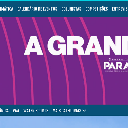
LIMÁTICA
CALENDÁRIO DE EVENTOS
COLUNISTAS
COMPETIÇÕES
ENTREVIS
ÂNICA
VA’A
WATER SPORTS
MAIS CATEGORIAS