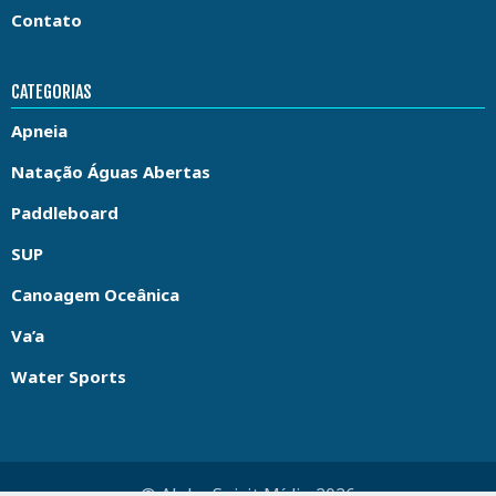
Contato
CATEGORIAS
Apneia
Natação Águas Abertas
Paddleboard
SUP
Canoagem Oceânica
Va’a
Water Sports
© Aloha Spirit Mídia 2026