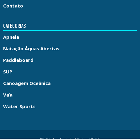
Contato
CATEGORIAS
Apneia
Natação Águas Abertas
Paddleboard
SUP
Canoagem Oceânica
Va’a
Water Sports
© Aloha Spirit Mídia 2026