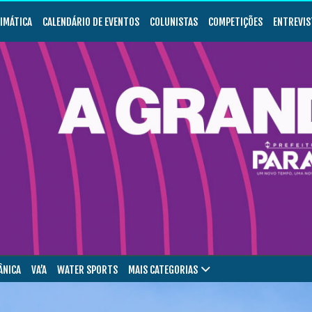
LIMÁTICA
CALENDÁRIO DE EVENTOS
COLUNISTAS
COMPETIÇÕES
ENTREVIS
ÂNICA
VA’A
WATER SPORTS
MAIS CATEGORIAS