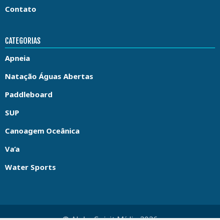
Contato
CATEGORIAS
Apneia
Natação Águas Abertas
Paddleboard
SUP
Canoagem Oceânica
Va’a
Water Sports
© Aloha Spirit Mídia 2026