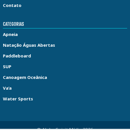
Contato
CATEGORIAS
Apneia
Natação Águas Abertas
Paddleboard
SUP
Canoagem Oceânica
Va’a
Water Sports
© Aloha Spirit Mídia 2026