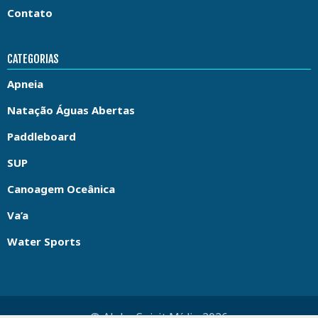
Contato
CATEGORIAS
Apneia
Natação Águas Abertas
Paddleboard
SUP
Canoagem Oceânica
Va’a
Water Sports
© Aloha Spirit Mídia 2026