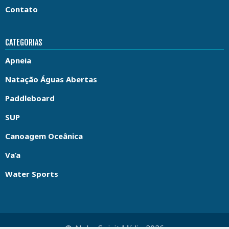
Contato
CATEGORIAS
Apneia
Natação Águas Abertas
Paddleboard
SUP
Canoagem Oceânica
Va’a
Water Sports
© Aloha Spirit Mídia 2026