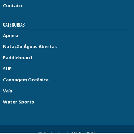
Contato
CATEGORIAS
Apneia
Natação Águas Abertas
Paddleboard
SUP
Canoagem Oceânica
Va’a
Water Sports
© Aloha Spirit Mídia 2026