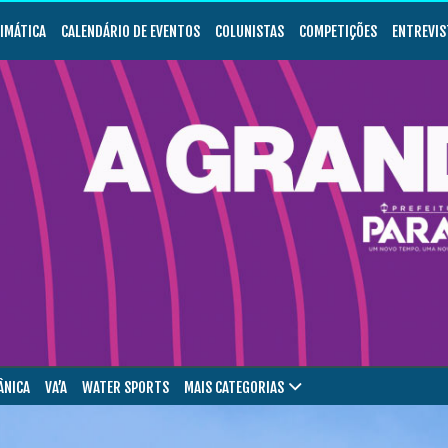
LIMÁTICA
CALENDÁRIO DE EVENTOS
COLUNISTAS
COMPETIÇÕES
ENTREVIS
ÂNICA
VA’A
WATER SPORTS
MAIS CATEGORIAS