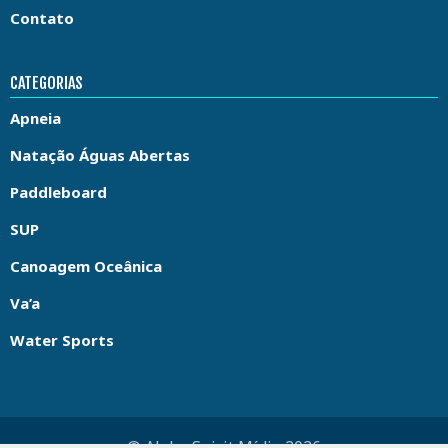
Contato
CATEGORIAS
Apneia
Natação Águas Abertas
Paddleboard
SUP
Canoagem Oceânica
Va’a
Water Sports
© Aloha Spirit Mídia 2026