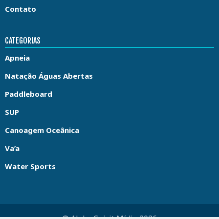
Contato
CATEGORIAS
Apneia
Natação Águas Abertas
Paddleboard
SUP
Canoagem Oceânica
Va’a
Water Sports
© Aloha Spirit Mídia 2026