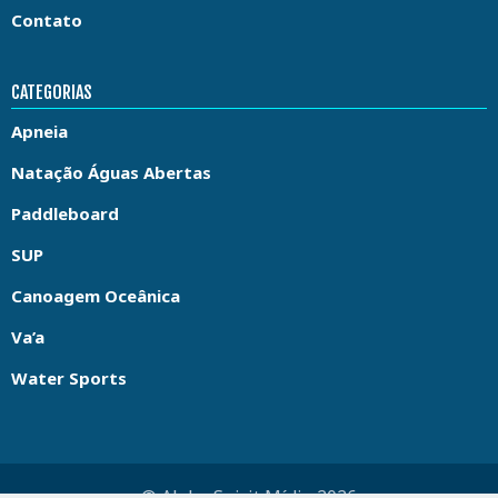
Contato
CATEGORIAS
Apneia
Natação Águas Abertas
Paddleboard
SUP
Canoagem Oceânica
Va’a
Water Sports
© Aloha Spirit Mídia 2026