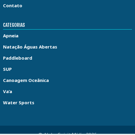
Contato
CATEGORIAS
Apneia
Natação Águas Abertas
Paddleboard
SUP
Canoagem Oceânica
Va’a
Water Sports
© Aloha Spirit Mídia 2026