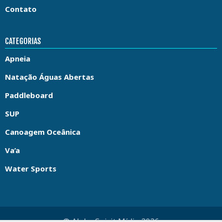
Contato
CATEGORIAS
Apneia
Natação Águas Abertas
Paddleboard
SUP
Canoagem Oceânica
Va’a
Water Sports
© Aloha Spirit Mídia 2026