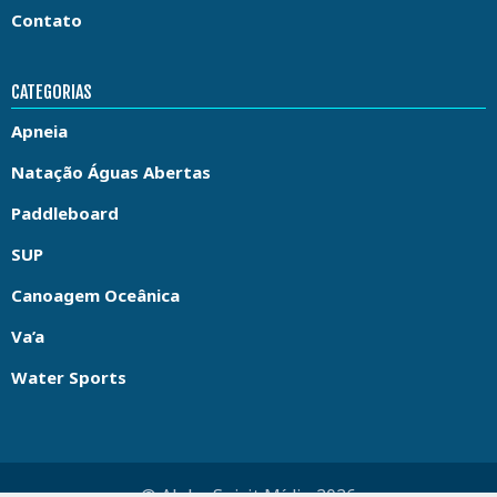
Contato
CATEGORIAS
Apneia
Natação Águas Abertas
Paddleboard
SUP
Canoagem Oceânica
Va’a
Water Sports
© Aloha Spirit Mídia 2026