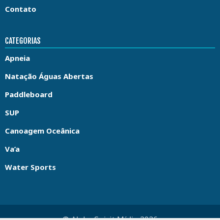
Contato
CATEGORIAS
Apneia
Natação Águas Abertas
Paddleboard
SUP
Canoagem Oceânica
Va’a
Water Sports
© Aloha Spirit Mídia 2026