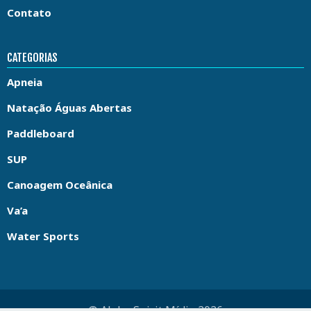
Contato
CATEGORIAS
Apneia
Natação Águas Abertas
Paddleboard
SUP
Canoagem Oceânica
Va’a
Water Sports
© Aloha Spirit Mídia 2026