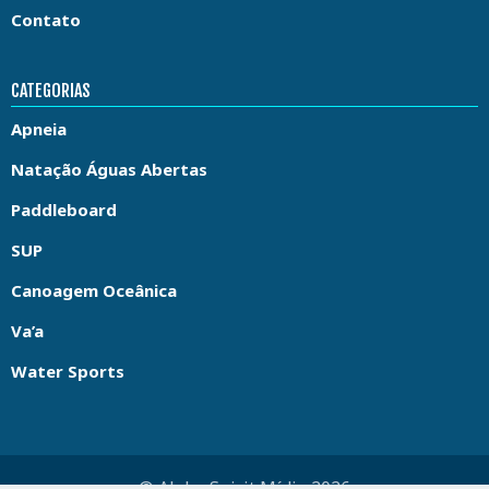
Contato
CATEGORIAS
Apneia
Natação Águas Abertas
Paddleboard
SUP
Canoagem Oceânica
Va’a
Water Sports
© Aloha Spirit Mídia 2026