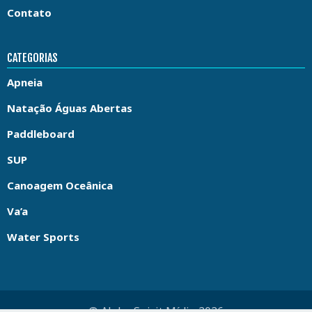
Contato
CATEGORIAS
Apneia
Natação Águas Abertas
Paddleboard
SUP
Canoagem Oceânica
Va’a
Water Sports
© Aloha Spirit Mídia 2026