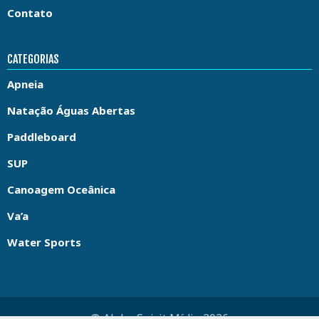
Contato
CATEGORIAS
Apneia
Natação Águas Abertas
Paddleboard
SUP
Canoagem Oceânica
Va’a
Water Sports
© Aloha Spirit Mídia 2026