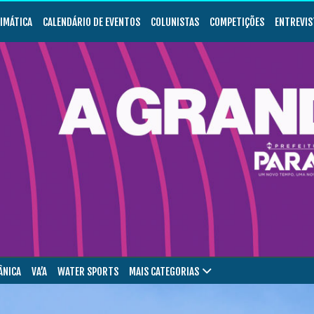
LIMÁTICA
CALENDÁRIO DE EVENTOS
COLUNISTAS
COMPETIÇÕES
ENTREVIS
ÂNICA
VA’A
WATER SPORTS
MAIS CATEGORIAS