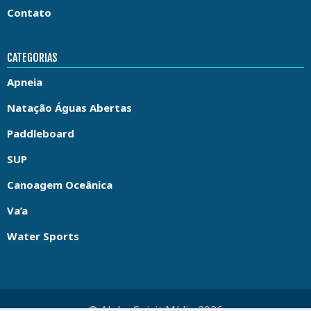
Contato
CATEGORIAS
Apneia
Natação Águas Abertas
Paddleboard
SUP
Canoagem Oceânica
Va’a
Water Sports
© Aloha Spirit Mídia 2026