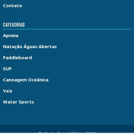
Contato
CATEGORIAS
Apneia
Natação Águas Abertas
Paddleboard
SUP
Canoagem Oceânica
Va’a
Water Sports
© Aloha Spirit Mídia 2026