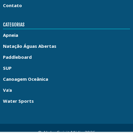
Contato
CATEGORIAS
Apneia
Natação Águas Abertas
Paddleboard
SUP
Canoagem Oceânica
Va’a
Water Sports
© Aloha Spirit Mídia 2026